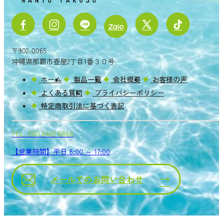
〒902-0065
沖縄県那覇市壺屋2丁目1番３０号
ホーム
製品一覧
会社概要
お客様の声
よくある質問
プライバシーポリシー
特定商取引法に基づく表記
TEL.
080 6482 6868
【営業時間】平日 8:00 ～ 17:00
メールでのお問い合わせ
Copyright ® 2026 NANYO YAKUSO.
All rights reserved.