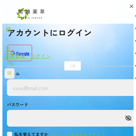
アカウントにログイン
Google
会員登録・ログイン
OR
メール
パスワード
私を覚えてますか
パスワードをお忘れですか？