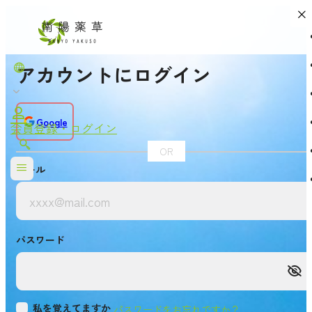
アカウントにログイン
Google
会員登録・ログイン
OR
メール
パスワード
私を覚えてますか
パスワードをお忘れですか？