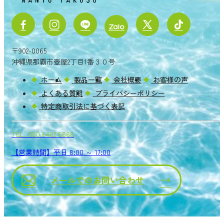
〒902-0065
沖縄県那覇市壺屋2丁目1番３０号
ホーム
製品一覧
会社概要
お客様の声
よくある質問
プライバシーポリシー
特定商取引法に基づく表記
TEL.
080 6482 6868
【営業時間】平日 8:00 ～ 17:00
メールでのお問い合わせ
Copyright ® 2026 NANYO YAKUSO.
All rights reserved.