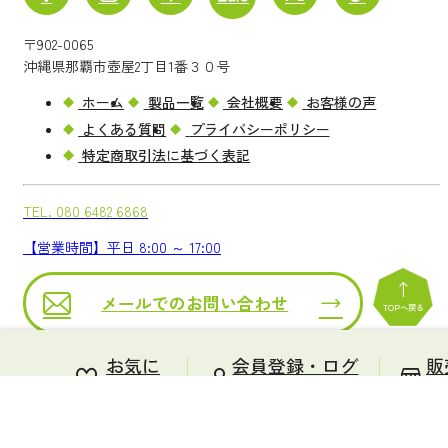
〒902-0065
沖縄県那覇市壺屋2丁目1番３０号
ホーム
製品一覧
会社概要
お客様の声
よくある質問
プライバシーポリシー
特定商取引法に基づく表記
TEL.
080 6482 6868
【営業時間】平日 8:00 ～ 17:00
メールでのお問い合わせ
TOPへ戻る
Copyright ® 2026 NANYO YAKUSO.
All rights reserved.
お気に
会員登録・ログ
販
入り
イン