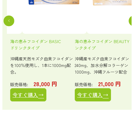
海の恵みフコイダン BASIC
海の恵みフコイダン BEAUTY 
ドリンクタイプ
ンクタイプ
・体
ト。
沖縄産天然モズク由来フコイダン
沖縄産モズク由来フコイダン
を100％使用し、1本に1000mg配
240mg、加水分解コラーゲン
合。
1000mg、沖縄フルーツ配合
28,000
円
21,000
円
販売価格:
販売価格:
今すぐ購入
今すぐ購入