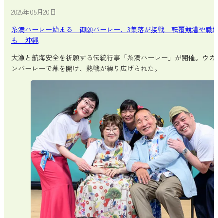
2025年05月20日
糸満ハーレー始まる 御願バーレー、3集落が接戦 転覆競漕や職
も 沖縄
大漁と航海安全を祈願する伝統行事「糸満ハーレー」が開催。ウガ
ンバーレーで幕を開け、熱戦が繰り広げられた。