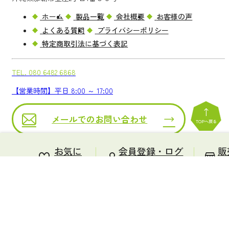
ホーム
製品一覧
会社概要
お客様の声
よくある質問
プライバシーポリシー
特定商取引法に基づく表記
TEL.
080 6482 6868
【営業時間】平日 8:00 ～ 17:00
メールでのお問い合わせ
TOPへ戻る
Copyright ® 2026 NANYO YAKUSO.
All rights reserved.
お気に
会員登録・ログ
販
入り
イン